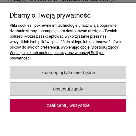
również firmach oraz instytucjach. Dobre narzędzia, elektronika za
niskie ceny, tego szukamy. Po osobistym sprawdzeniu ich
Dbamy o Twoją prywatność
funkcjonalności oferujemy towar naszym klientom. Niskie ceny nie
muszą równać się z kiepską jakością towarów. Nasz asortyment jest
Pliki cookies i pokrewne im technologie umożliwiają poprawne
tego dowodem. Sprzedajemy dobry towar w jeszcze lepszej cenie
działanie strony i pomagają nam dostosować ofertę do Twoich
!!!!!!!!.
potrzeb. Możesz zaakceptować wykorzystanie przez nas
wszystkich tych plików i przejść do sklepu lub dostosować użycie
plików do swoich preferencji, wybierając opcję "Dostosuj zgody".
Pomoc
Więcej o plikach cookies przeczytasz w naszej Polityce
prywatności.
Moje konto
zaakceptuj tylko niezbędne
Płatności i dostawa
dostosuj zgody
Informacje
zaakceptuj wszystkie
O nas
pokaż pełną wersję strony