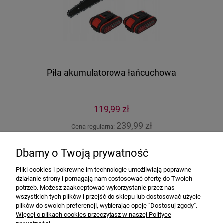
Piła akumulatorowa łańcuchowa
119,99 zł
239,99 zł
Cena regularna:
do koszyka
Dbamy o Twoją prywatność
Pliki cookies i pokrewne im technologie umożliwiają poprawne
działanie strony i pomagają nam dostosować ofertę do Twoich
«
1
2
3
»
potrzeb. Możesz zaakceptować wykorzystanie przez nas
wszystkich tych plików i przejść do sklepu lub dostosować użycie
plików do swoich preferencji, wybierając opcję "Dostosuj zgody".
Pomoc
Więcej o plikach cookies przeczytasz w naszej Polityce