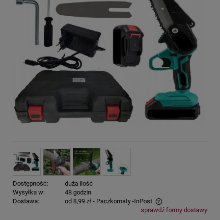
Dostępność:
duża ilość
Wysyłka w:
48 godzin
Dostawa:
od 8,99 zł
- Paczkomaty -InPost
sprawdź formy dostawy
Cena nie zawiera ewentualnych kosztów płatności