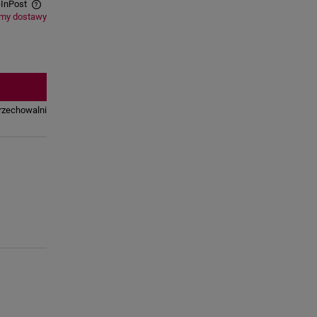
-InPost
rmy dostawy
tów
rzechowalni