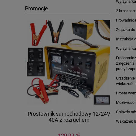
Wyrzynark
Promocje
2 brzeszczo
Prowadnica
Złączka do
Instrukcja 
Wyrzynarka 
Ergonomiczn
zmęczenia, 
pracy i zap
Urządzenie 
większości
Prosta wym
Możliwość 
Gniazdo od
ży zestaw
Prostownik samochodowy 12/24V
Kosa spal
40A z rozruchem
Wskaźnik l
129,99 zł