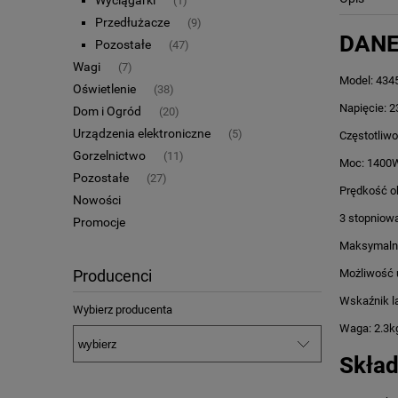
Wyciągarki
(1)
Przedłużacze
(9)
DANE
Pozostałe
(47)
Wagi
(7)
Model: 434
Oświetlenie
(38)
Napięcie: 
Dom i Ogród
(20)
Urządzenia elektroniczne
(5)
Częstotliw
Gorzelnictwo
(11)
Moc: 1400
Pozostałe
(27)
Prędkość o
Nowości
3 stopniową
Promocje
Maksymalna
Możliwość 
Producenci
Wskaźnik l
Wybierz producenta
Waga: 2.3k
Skład