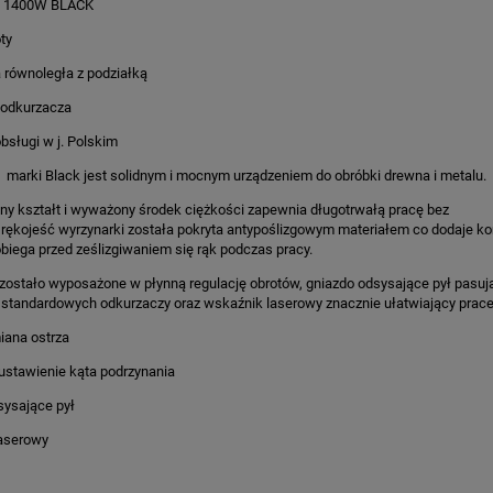
a 1400W BLACK
ty
 równoległa z podziałką
 odkurzacza
obsługi w j. Polskim
marki Black jest solidnym i mocnym urządzeniem do obróbki drewna i metalu.
y kształt i wyważony środek ciężkości zapewnia długotrwałą pracę bez
rękojeść wyrzynarki została pokryta antypoślizgowym materiałem co dodaje k
obiega przed ześlizgiwaniem się rąk podczas pracy.
zostało wyposażone w płynną regulację obrotów, gniazdo odsysające pył pasuj
 standardowych odkurzaczy oraz wskaźnik laserowy znacznie ułatwiający prace
iana ostrza
ustawienie kąta podrzynania
sysające pył
inowa 7KM duży zestaw
Kosa spalinowa 7KM zestaw X
aserowy
329,99 zł
329,99 zł