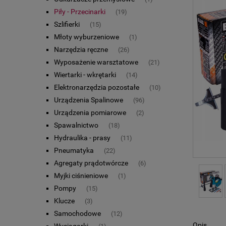
Piły - Przecinarki
(19)
Szlifierki
(15)
Młoty wyburzeniowe
(1)
Narzędzia ręczne
(26)
Wyposażenie warsztatowe
(21)
Wiertarki - wkrętarki
(14)
Elektronarzędzia pozostałe
(10)
Urządzenia Spalinowe
(96)
Urządzenia pomiarowe
(2)
Spawalnictwo
(18)
Hydraulika - prasy
(11)
Pneumatyka
(22)
Agregaty prądotwórcze
(6)
Myjki ciśnieniowe
(1)
Pompy
(15)
Klucze
(3)
Samochodowe
(12)
Opis