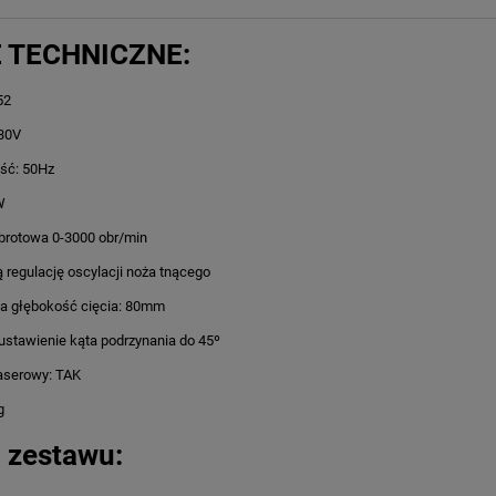
 TECHNICZNE:
52
230V
ość: 50Hz
W
brotowa 0-3000 obr/min
 regulację oscylacji noża tnącego
 głębokość cięcia: 80mm
ustawienie kąta podrzynania do 45º
aserowy: TAK
g
 zestawu: