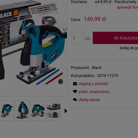
Dostawa:
od 8,99 zł
- Paczkomaty 
sprawdź fo
Cena nie zawiera ewentualnych kosz
149,99 zł
Cena:
płatności
do koszyka
szt.
dodaj do p
Producent:
Black
Kod produktu:
CE79-11279
zapytaj o produkt
poleć znajomemu
dodaj opinię