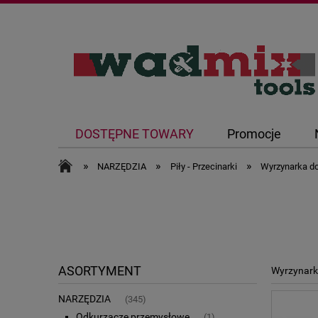
DOSTĘPNE TOWARY
Promocje
»
»
»
NARZĘDZIA
Piły - Przecinarki
Wyrzynarka do
ASORTYMENT
Wyrzynark
NARZĘDZIA
(345)
Odkurzacze przemysłowe
(1)