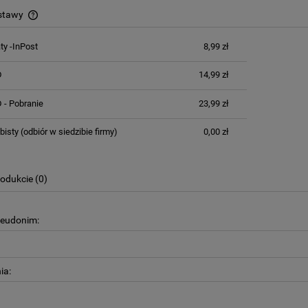
ostawy
389,99 zł
389,99 zł
 regularna:
Cena regularna:
y -InPost
8,99 zł
do koszyka
do koszyka
Cena nie zawiera ewentualnych kosztów
płatności
D
14,99 zł
 - Pobranie
23,99 zł
bisty
(odbiór w siedzibie firmy)
0,00 zł
rodukcie (0)
seudonim:
ia: