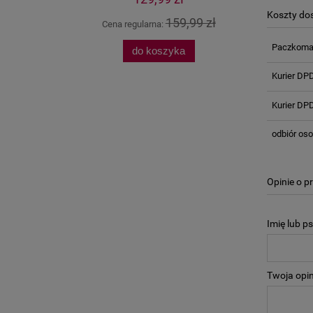
Koszty d
 zł
159,99 zł
Cena regularna:
Cena
Paczkomat
do koszyka
Kurier DP
Kurier DPD
odbiór oso
Opinie o p
Imię lub p
Twoja opin